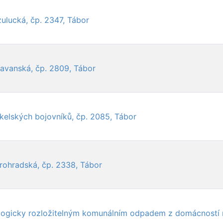
zulucká, čp. 2347, Tábor
Havanská, čp. 2809, Tábor
ukelských bojovníků, čp. 2085, Tábor
trohradská, čp. 2338, Tábor
ologicky rozložitelným komunálním odpadem z domácností