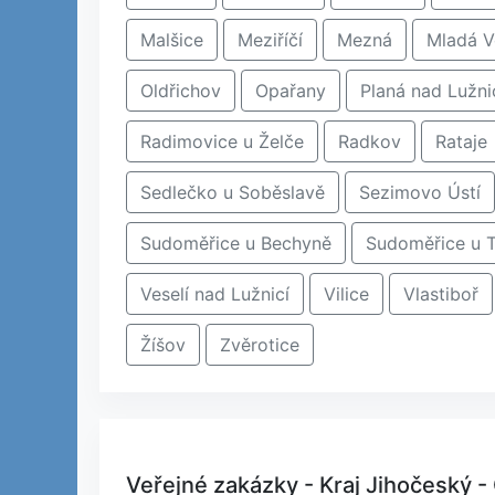
Malšice
Meziříčí
Mezná
Mladá V
Oldřichov
Opařany
Planá nad Lužni
Radimovice u Želče
Radkov
Rataje
Sedlečko u Soběslavě
Sezimovo Ústí
Sudoměřice u Bechyně
Sudoměřice u 
Veselí nad Lužnicí
Vilice
Vlastiboř
Žíšov
Zvěrotice
Veřejné zakázky - Kraj Jihočeský -