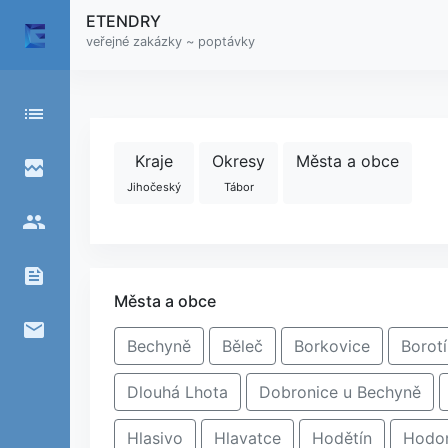
ETENDRY
veřejné zakázky ~ poptávky
list
Kraje
Okresy
Města a obce
broken_image
Jihočeský
Tábor
people
feed
Města a obce
email
Bechyně
Běleč
Borkovice
Borot
Dlouhá Lhota
Dobronice u Bechyně
Hlasivo
Hlavatce
Hodětín
Hodo