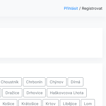
Přihlásit
/
Registrovat
Choustník
Chrbonín
Chýnov
Dírná
Dražice
Drhovice
Haškovcova Lhota
Košice
Krátošice
Krtov
Libějice
Lom