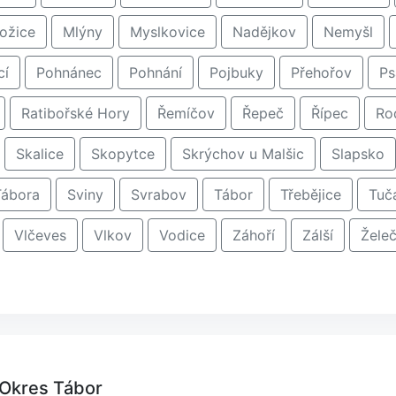
ožice
Mlýny
Myslkovice
Nadějkov
Nemyšl
cí
Pohnánec
Pohnání
Pojbuky
Přehořov
Ps
Ratibořské Hory
Řemíčov
Řepeč
Řípec
Ro
Skalice
Skopytce
Skrýchov u Malšic
Slapsko
Tábora
Sviny
Svrabov
Tábor
Třebějice
Tuč
Vlčeves
Vlkov
Vodice
Záhoří
Zálší
Žele
 Okres Tábor