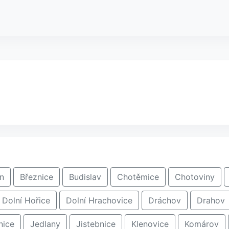
ín
Březnice
Budislav
Chotěmice
Chotoviny
Dolní Hořice
Dolní Hrachovice
Dráchov
Drahov
nice
Jedlany
Jistebnice
Klenovice
Komárov