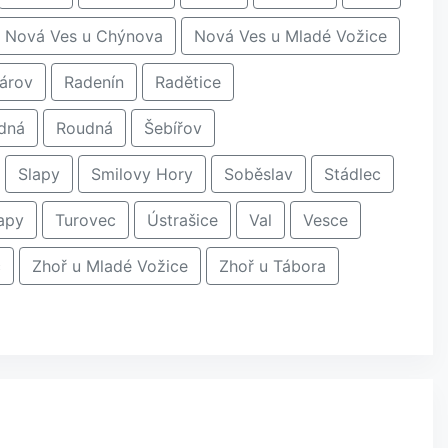
Nová Ves u Chýnova
Nová Ves u Mladé Vožice
árov
Radenín
Radětice
dná
Roudná
Šebířov
Slapy
Smilovy Hory
Soběslav
Stádlec
apy
Turovec
Ústrašice
Val
Vesce
č
Zhoř u Mladé Vožice
Zhoř u Tábora