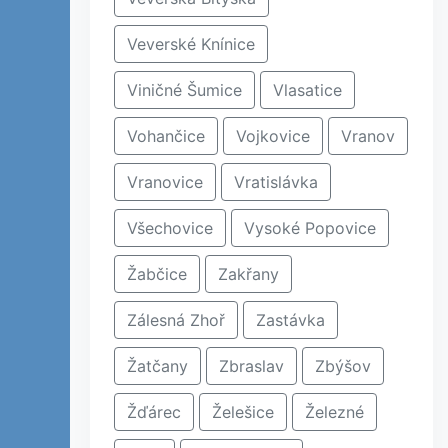
Veverské Knínice
Viničné Šumice
Vlasatice
Vohančice
Vojkovice
Vranov
Vranovice
Vratislávka
Všechovice
Vysoké Popovice
Žabčice
Zakřany
Zálesná Zhoř
Zastávka
Žatčany
Zbraslav
Zbýšov
Žďárec
Želešice
Železné