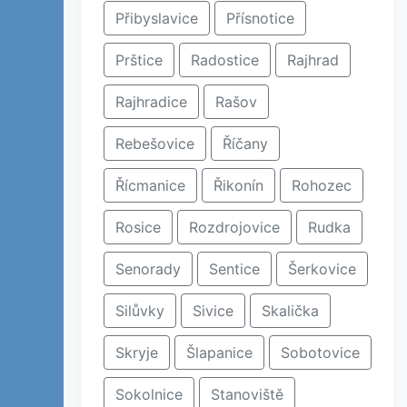
Přibyslavice
Přísnotice
Prštice
Radostice
Rajhrad
Rajhradice
Rašov
Rebešovice
Říčany
Řícmanice
Řikonín
Rohozec
Rosice
Rozdrojovice
Rudka
Senorady
Sentice
Šerkovice
Silůvky
Sivice
Skalička
Skryje
Šlapanice
Sobotovice
Sokolnice
Stanoviště