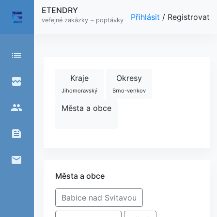
ETENDRY
Přihlásit
/
Registrovat
veřejné zakázky ~ poptávky
list
Kraje
Okresy
broken_image
Jihomoravský
Brno-venkov
people
Města a obce
feed
email
Města a obce
Babice nad Svitavou