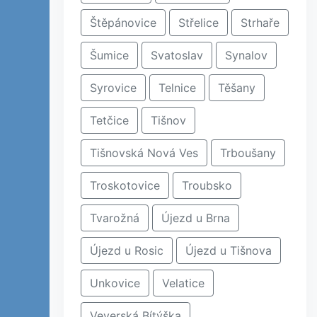
Štěpánovice
Střelice
Strhaře
Šumice
Svatoslav
Synalov
Syrovice
Telnice
Těšany
Tetčice
Tišnov
Tišnovská Nová Ves
Trboušany
Troskotovice
Troubsko
Tvarožná
Újezd u Brna
Újezd u Rosic
Újezd u Tišnova
Unkovice
Velatice
Veverská Bítýška