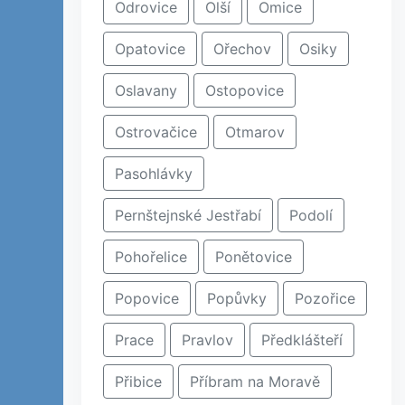
Odrovice
Olší
Omice
Opatovice
Ořechov
Osiky
Oslavany
Ostopovice
Ostrovačice
Otmarov
Pasohlávky
Pernštejnské Jestřabí
Podolí
Pohořelice
Ponětovice
Popovice
Popůvky
Pozořice
Prace
Pravlov
Předklášteří
Přibice
Příbram na Moravě