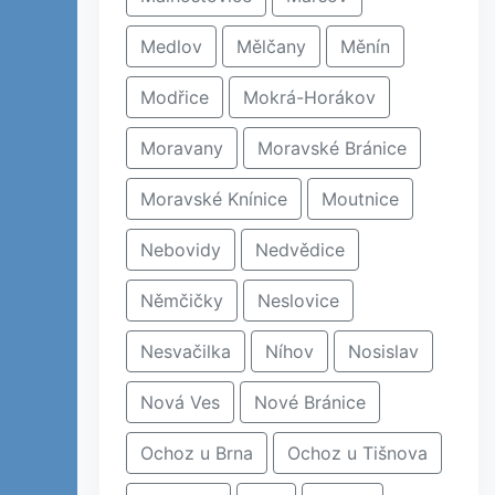
Medlov
Mělčany
Měnín
Modřice
Mokrá-Horákov
Moravany
Moravské Bránice
Moravské Knínice
Moutnice
Nebovidy
Nedvědice
Němčičky
Neslovice
Nesvačilka
Níhov
Nosislav
Nová Ves
Nové Bránice
Ochoz u Brna
Ochoz u Tišnova