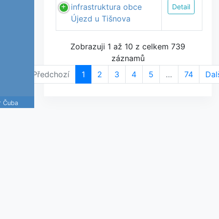
infrastruktura obce
Detail
Újezd u Tišnova
Zobrazuji 1 až 10 z celkem 739
záznamů
Předchozí
1
2
3
4
5
…
74
Dal
r Čuba