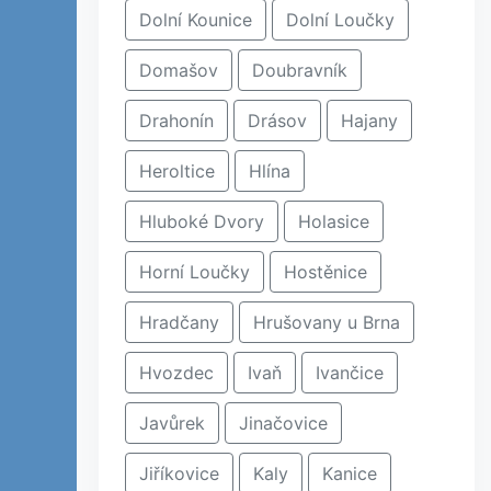
Dolní Kounice
Dolní Loučky
Domašov
Doubravník
Drahonín
Drásov
Hajany
Heroltice
Hlína
Hluboké Dvory
Holasice
Horní Loučky
Hostěnice
Hradčany
Hrušovany u Brna
Hvozdec
Ivaň
Ivančice
Javůrek
Jinačovice
Jiříkovice
Kaly
Kanice