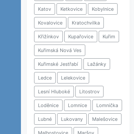
Katov
Ketkovice
Kobylnice
Kovalovice
Kratochvilka
Křižínkov
Kupařovice
Kuřim
Kuřimská Nová Ves
Kuřimské Jestřabí
Lažánky
Ledce
Lelekovice
Lesní Hluboké
Litostrov
Loděnice
Lomnice
Lomnička
Lubné
Lukovany
Malešovice
Malhostovice
Maršov