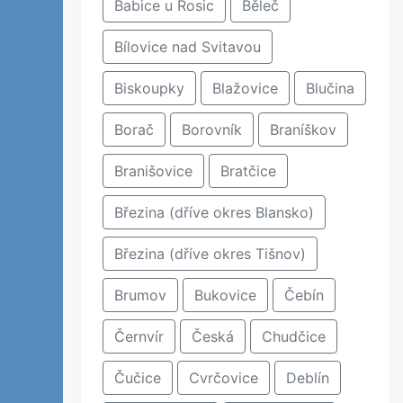
Babice u Rosic
Běleč
Bílovice nad Svitavou
Biskoupky
Blažovice
Blučina
Borač
Borovník
Braníškov
Branišovice
Bratčice
Březina (dříve okres Blansko)
Březina (dříve okres Tišnov)
Brumov
Bukovice
Čebín
Černvír
Česká
Chudčice
Čučice
Cvrčovice
Deblín