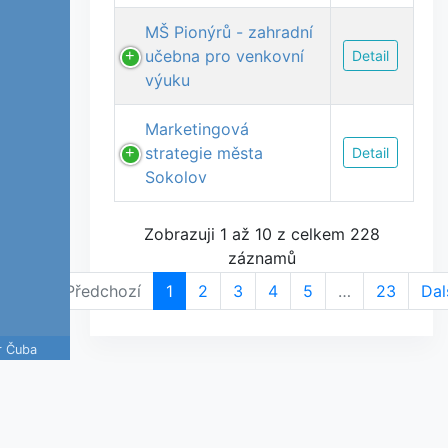
MŠ Pionýrů - zahradní
učebna pro venkovní
Detail
výuku
Marketingová
strategie města
Detail
Sokolov
Zobrazuji 1 až 10 z celkem 228
záznamů
Předchozí
1
2
3
4
5
…
23
Dal
r Čuba