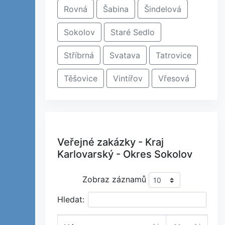
Rovná
Šabina
Šindelová
Sokolov
Staré Sedlo
Stříbrná
Svatava
Tatrovice
Těšovice
Vintířov
Vřesová
Veřejné zakázky - Kraj
Karlovarský - Okres Sokolov
Zobraz záznamů
Hledat: