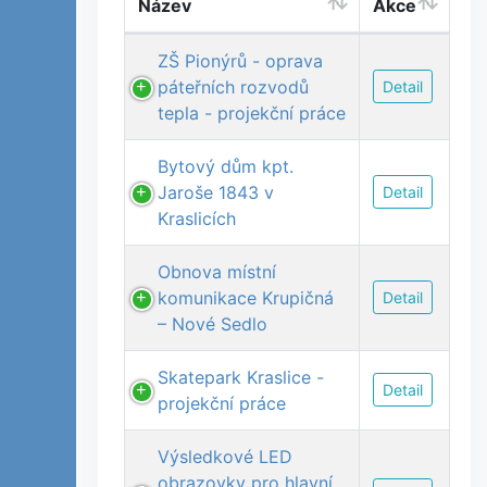
Název
Akce
ZŠ Pionýrů - oprava
páteřních rozvodů
Detail
tepla - projekční práce
Bytový dům kpt.
Jaroše 1843 v
Detail
Kraslicích
Obnova místní
komunikace Krupičná
Detail
– Nové Sedlo
Skatepark Kraslice -
Detail
projekční práce
Výsledkové LED
obrazovky pro hlavní