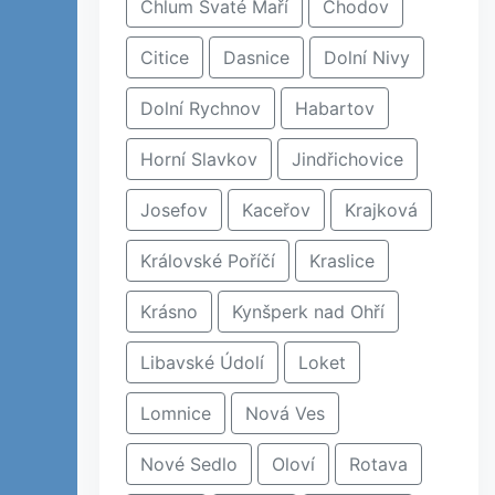
Chlum Svaté Maří
Chodov
Citice
Dasnice
Dolní Nivy
Dolní Rychnov
Habartov
Horní Slavkov
Jindřichovice
Josefov
Kaceřov
Krajková
Královské Poříčí
Kraslice
Krásno
Kynšperk nad Ohří
Libavské Údolí
Loket
Lomnice
Nová Ves
Nové Sedlo
Oloví
Rotava