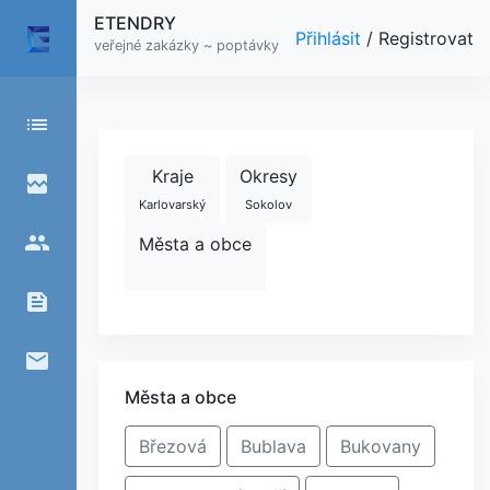
ETENDRY
Přihlásit
/
Registrovat
veřejné zakázky ~ poptávky
list
Kraje
Okresy
broken_image
Karlovarský
Sokolov
people
Města a obce
feed
email
Města a obce
Březová
Bublava
Bukovany