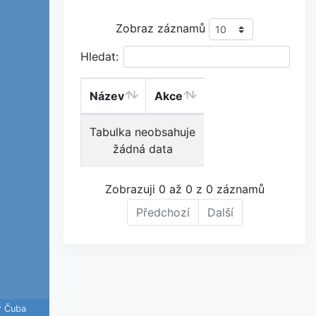
Zobraz záznamů
Hledat:
Název
Akce
Tabulka neobsahuje
žádná data
Zobrazuji 0 až 0 z 0 záznamů
Předchozí
Další
r Čuba