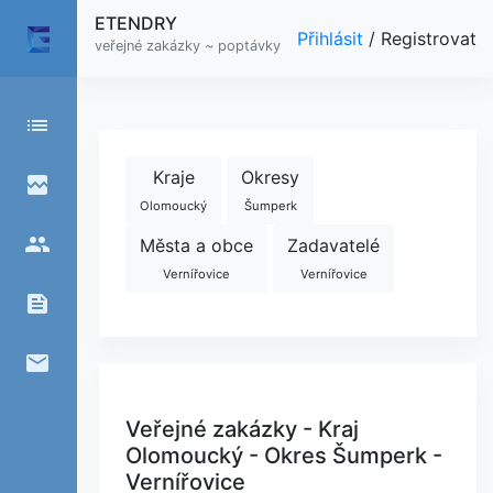
ETENDRY
Přihlásit
/
Registrovat
veřejné zakázky ~ poptávky
list
Kraje
Okresy
broken_image
Olomoucký
Šumperk
people
Města a obce
Zadavatelé
Vernířovice
Vernířovice
feed
email
Veřejné zakázky - Kraj
Olomoucký - Okres Šumperk -
Vernířovice