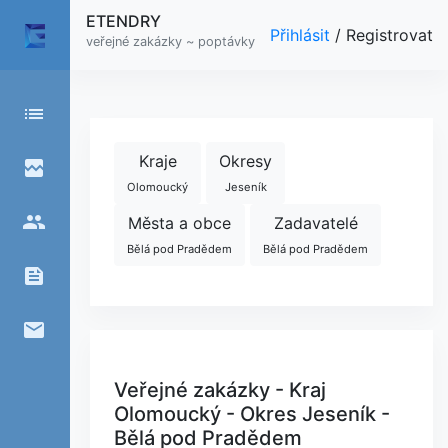
ETENDRY
Přihlásit
/
Registrovat
veřejné zakázky ~ poptávky
list
Kraje
Okresy
broken_image
Olomoucký
Jeseník
people
Města a obce
Zadavatelé
Bělá pod Pradědem
Bělá pod Pradědem
feed
email
Veřejné zakázky - Kraj
Olomoucký - Okres Jeseník -
Bělá pod Pradědem