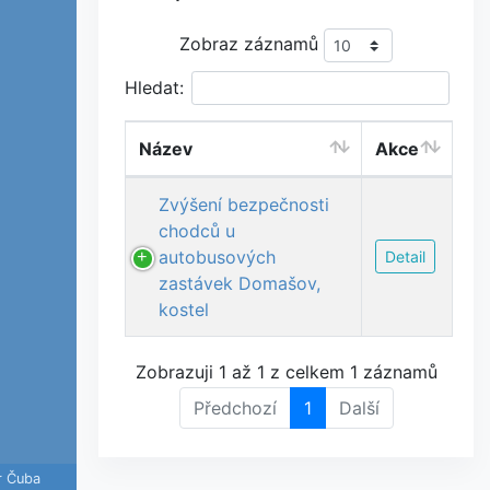
Zobraz záznamů
Hledat:
Název
Akce
Zvýšení bezpečnosti
chodců u
autobusových
Detail
zastávek Domašov,
kostel
Zobrazuji 1 až 1 z celkem 1 záznamů
Předchozí
1
Další
r Čuba