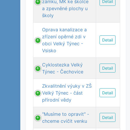
zámku, MK ke školce
Detail
a zpevněné plochy u
školy
Oprava kanalizace a
zřízení opěrné zdi v
Detail
obci Velký Týnec -
Vsisko
Cyklostezka Velký
Detail
Týnec - Čechovice
Zkvalitnění výuky v ZŠ
Velký Týnec - část
Detail
přírodní vědy
"Musíme to opravit" -
Detail
chceme cvičit venku