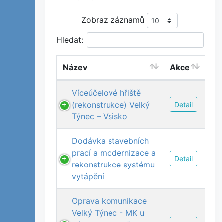
Zobraz záznamů
Hledat:
Název
Akce
Víceúčelové hřiště
(rekonstrukce) Velký
Detail
Týnec – Vsisko
Dodávka stavebních
prací a modernizace a
Detail
rekonstrukce systému
vytápění
Oprava komunikace
Velký Týnec - MK u