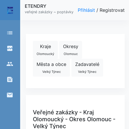
ETENDRY
Přihlásit
/
Registrovat
veřejné zakázky ~ poptávky
list
Kraje
Okresy
broken_image
Olomoucký
Olomouc
people
Města a obce
Zadavatelé
Velký Týnec
Velký Týnec
feed
email
Veřejné zakázky - Kraj
Olomoucký - Okres Olomouc -
Velký Týnec