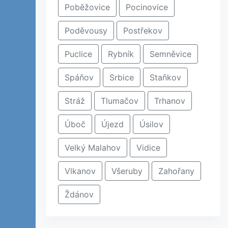
Poběžovice
Pocinovice
Poděvousy
Postřekov
Puclice
Rybník
Semněvice
Spáňov
Srbice
Staňkov
Stráž
Tlumačov
Trhanov
Úboč
Újezd
Úsilov
Velký Malahov
Vidice
Vlkanov
Všeruby
Zahořany
Ždánov