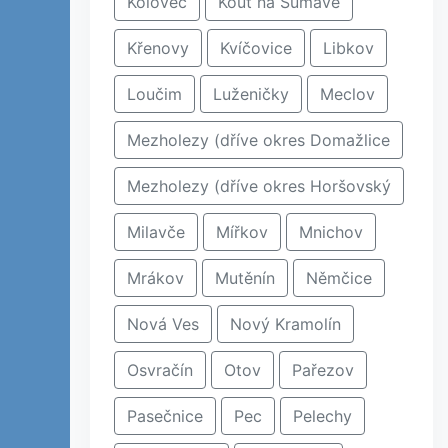
Koloveč
Kout na Šumavě
Křenovy
Kvíčovice
Libkov
Loučim
Luženičky
Meclov
Mezholezy (dříve okres Domažlice
Mezholezy (dříve okres Horšovský
Milavče
Mířkov
Mnichov
Mrákov
Mutěnín
Němčice
Nová Ves
Nový Kramolín
Osvračín
Otov
Pařezov
Pasečnice
Pec
Pelechy