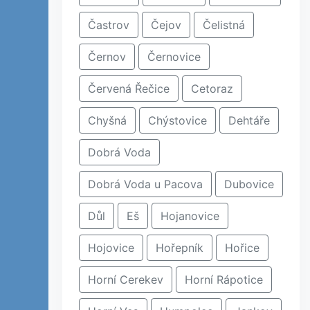
Častrov
Čejov
Čelistná
Černov
Černovice
Červená Řečice
Cetoraz
Chyšná
Chýstovice
Dehtáře
Dobrá Voda
Dobrá Voda u Pacova
Dubovice
Důl
Eš
Hojanovice
Hojovice
Hořepník
Hořice
Horní Cerekev
Horní Rápotice