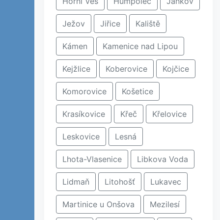
Horní Ves
Humpolec
Jankov
Ježov
Jiřice
Kaliště
Kámen
Kamenice nad Lipou
Kejžlice
Koberovice
Kojčice
Komorovice
Košetice
Krasíkovice
Křeč
Křelovice
Leskovice
Lesná
Lhota-Vlasenice
Libkova Voda
Lidmaň
Litohošť
Lukavec
Martinice u Onšova
Mezilesí