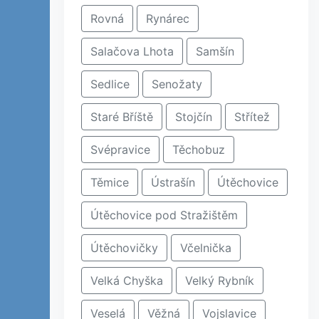
Rovná
Rynárec
Salačova Lhota
Samšín
Sedlice
Senožaty
Staré Bříště
Stojčín
Střítež
Svépravice
Těchobuz
Těmice
Ústrašín
Útěchovice
Útěchovice pod Stražištěm
Útěchovičky
Včelnička
Velká Chyška
Velký Rybník
Veselá
Věžná
Vojslavice