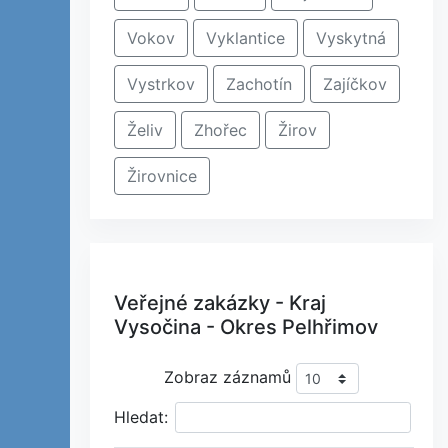
Vokov
Vyklantice
Vyskytná
Vystrkov
Zachotín
Zajíčkov
Želiv
Zhořec
Žirov
Žirovnice
Veřejné zakázky - Kraj
Vysočina - Okres Pelhřimov
Zobraz záznamů
Hledat: