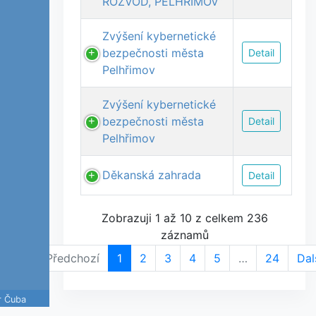
ROZVOD, PELHŘIMOV“
Zvýšení kybernetické
bezpečnosti města
Detail
Pelhřimov
Zvýšení kybernetické
bezpečnosti města
Detail
Pelhřimov
Děkanská zahrada
Detail
Zobrazuji 1 až 10 z celkem 236
záznamů
Předchozí
1
2
3
4
5
…
24
Dal
r Čuba