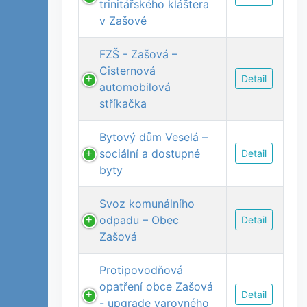
trinitářského kláštera
v Zašové
FZŠ - Zašová –
Cisternová
Detail
automobilová
stříkačka
Bytový dům Veselá –
sociální a dostupné
Detail
byty
Svoz komunálního
odpadu – Obec
Detail
Zašová
Protipovodňová
opatření obce Zašová
Detail
- upgrade varovného