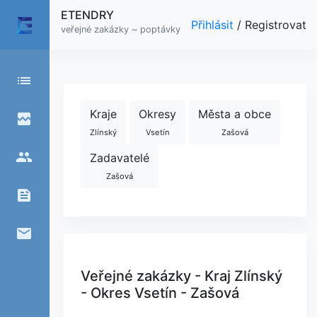
ETENDRY
Přihlásit
/
Registrovat
veřejné zakázky ~ poptávky
list
Kraje
Okresy
Města a obce
broken_image
Zlínský
Vsetín
Zašová
people
Zadavatelé
Zašová
feed
email
Veřejné zakázky - Kraj Zlínský
- Okres Vsetín - Zašová