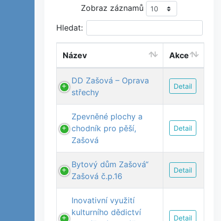
Zobraz záznamů
Hledat:
Název
Akce
DD Zašová – Oprava
Detail
střechy
Zpevněné plochy a
chodník pro pěší,
Detail
Zašová
Bytový dům Zašová“
Detail
Zašová č.p.16
Inovativní využití
kulturního dědictví
Detail