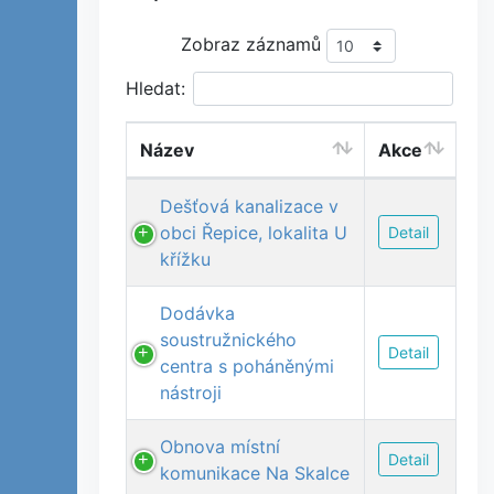
Zobraz záznamů
Hledat:
Název
Akce
Dešťová kanalizace v
obci Řepice, lokalita U
Detail
křížku
Dodávka
soustružnického
Detail
centra s poháněnými
nástroji
Obnova místní
Detail
komunikace Na Skalce