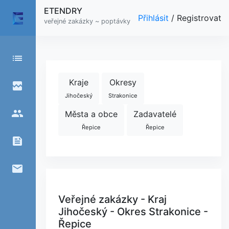
ETENDRY
Přihlásit
/
Registrovat
veřejné zakázky ~ poptávky
list
Kraje
Okresy
broken_image
Jihočeský
Strakonice
people
Města a obce
Zadavatelé
Řepice
Řepice
feed
email
Veřejné zakázky - Kraj
Jihočeský - Okres Strakonice -
Řepice