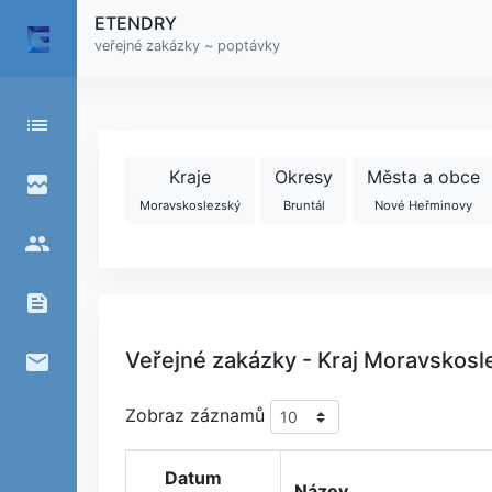
ETENDRY
veřejné zakázky ~ poptávky
list
Kraje
Okresy
Města a obce
broken_image
Moravskoslezský
Bruntál
Nové Heřminovy
people
feed
Veřejné zakázky - Kraj Moravskosl
email
Zobraz záznamů
Datum
Název