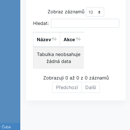
Zobraz záznamů
Hledat:
Název
Akce
Tabulka neobsahuje
žádná data
Zobrazuji 0 až 0 z 0 záznamů
Předchozí
Další
r Čuba