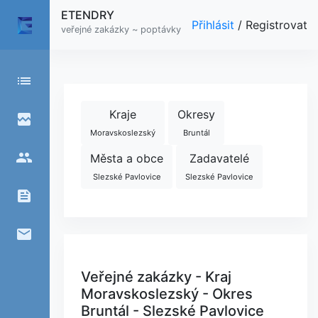
ETENDRY
Přihlásit
/
Registrovat
veřejné zakázky ~ poptávky
list
Kraje
Okresy
broken_image
Moravskoslezský
Bruntál
people
Města a obce
Zadavatelé
Slezské Pavlovice
Slezské Pavlovice
feed
email
Veřejné zakázky - Kraj
Moravskoslezský - Okres
Bruntál - Slezské Pavlovice