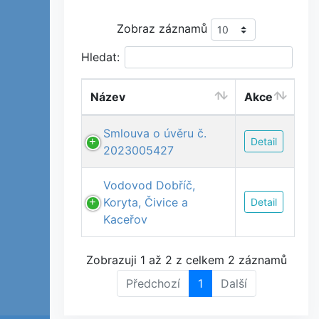
Zobraz záznamů
Hledat:
Název
Akce
Smlouva o úvěru č.
Detail
2023005427
Vodovod Dobříč,
Koryta, Čivice a
Detail
Kaceřov
Zobrazuji 1 až 2 z celkem 2 záznamů
Předchozí
1
Další