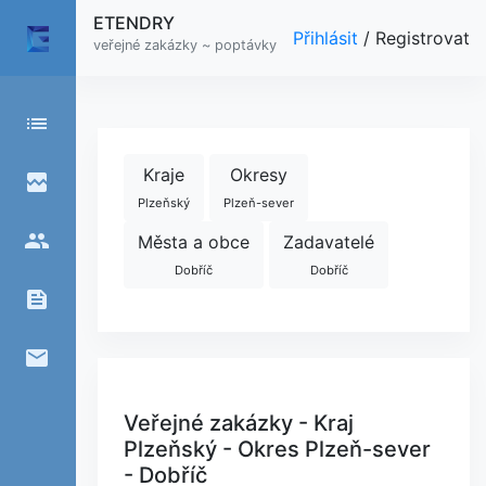
ETENDRY
Přihlásit
/
Registrovat
veřejné zakázky ~ poptávky
list
Kraje
Okresy
broken_image
Plzeňský
Plzeň-sever
people
Města a obce
Zadavatelé
Dobříč
Dobříč
feed
email
Veřejné zakázky - Kraj
Plzeňský - Okres Plzeň-sever
- Dobříč