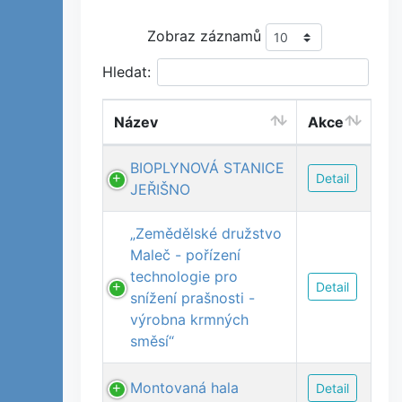
Zobraz záznamů
Hledat:
Název
Akce
BIOPLYNOVÁ STANICE
Detail
JEŘIŠNO
„Zemědělské družstvo
Maleč - pořízení
technologie pro
Detail
snížení prašnosti -
výrobna krmných
směsí“
Montovaná hala
Detail