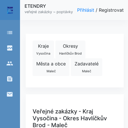
ETENDRY
Přihlásit
/
Registrovat
veřejné zakázky ~ poptávky
list
Kraje
Okresy
broken_image
Vysočina
Havlíčkův Brod
people
Města a obce
Zadavatelé
Maleč
Maleč
feed
email
Veřejné zakázky - Kraj
Vysočina - Okres Havlíčkův
Brod - Maleč