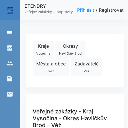
ETENDRY
Přihlásit
/
Registrovat
veřejné zakázky ~ poptávky
list
Kraje
Okresy
broken_image
Vysočina
Havlíčkův Brod
people
Města a obce
Zadavatelé
Věž
Věž
feed
email
Veřejné zakázky - Kraj
Vysočina - Okres Havlíčkův
Brod - Věž