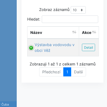
Zobraz záznamů
Hledat:
Název
Akce
Výstavba vodovodu v
Detail
obci Věž
Zobrazuji 1 až 1 z celkem 1 záznamů
Předchozí
1
Další
r Čuba